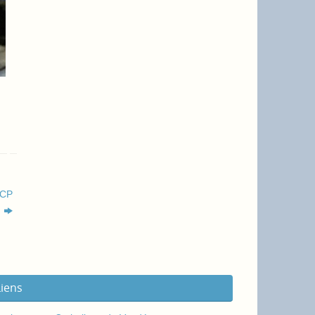
 CP
1
Liens