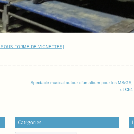
 SOUS FORME DE VIGNETTES]
Spectacle musical autour d’un album pour les MS/GS,
et CE
Catégories