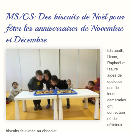
MS/GS: Des biscuits de Noël pour
fêter les anniversaires de Novembre
et Décembre
Elizabeth,
Diane,
Raphaël et
Isaure
aidés de
quelques
uns de
leurs
camarades
ont
confection
né de
délicieux
biscuits feuilletés au chocolat…