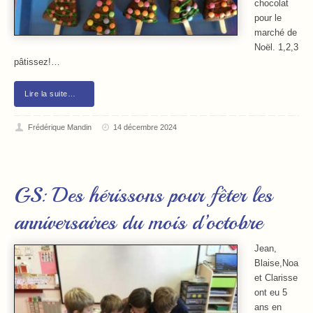
chocolat
pour le
marché de
Noël. 1,2,3
pâtissez!…
Lire la suite…
Frédérique Mandin
14 décembre 2024
GS: Des hérissons pour fêter les
anniversaires du mois d’octobre
Jean,
Blaise,Noa
et Clarisse
ont eu 5
ans en