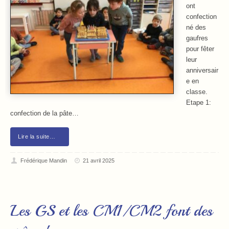
ont
confection
né des
gaufres
pour fêter
leur
anniversair
e en
classe.
Etape 1:
confection de la pâte…
Lire la suite…
Frédérique Mandin
21 avril 2025
Les GS et les CM1/CM2 font des