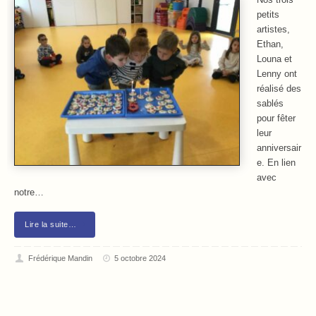
Nos trois
petits
artistes,
Ethan,
Louna et
Lenny ont
réalisé des
sablés
pour fêter
leur
anniversair
e. En lien
avec
notre…
Lire la suite…
Frédérique Mandin
5 octobre 2024