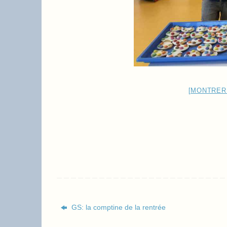
[MONTRER
GS: la comptine de la rentrée