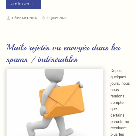
Lire la suite…
Céline MEUNIER
13 juillet 2022
Mails rejetés ou envoyés dans les
spams / indésirables
Depuis
quelques
jours, nous
nous
rendons
compte
que
certains
parents ne
reçoivent
plus les