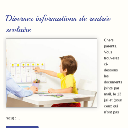
Diverses informations de rentrée
scolaire
Chers
parents,
Vous
trouverez
ci-
dessous
les
documents
joints par
mail, le 13
juillet (pour
ceux qui
n’ont pas
reçu) :…