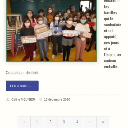
enfants et
les
familles
qui le
souhaitaie
nt ont
apporté,
ces jours-
ci à
l’école, un
cadeau
emballé.
Ce cadeau, destiné…
Lire la suite…
Céline MEUNIER
15 décembre 2020
‹
1
2
3
4
›
»