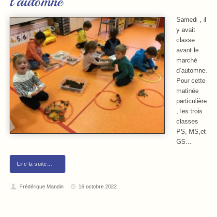
l’automne
Samedi , il
y avait
classe
avant le
marché
d’automne.
Pour cette
matinée
particulière
, les trois
classes
PS, MS,et
GS…
Lire la suite…
Frédérique Mandin
16 octobre 2022