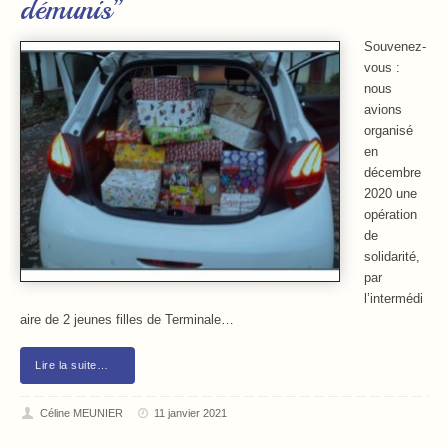
démunis”
Souvenez-
vous :
nous
avions
organisé
en
décembre
2020 une
opération
de
solidarité,
par
l’intermédi
aire de 2 jeunes filles de Terminale…
Lire la suite…
Céline MEUNIER
11 janvier 2021