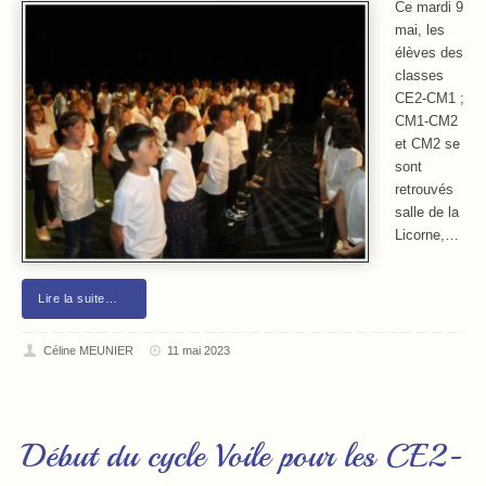
Ce mardi 9
mai, les
élèves des
classes
CE2-CM1 ;
CM1-CM2
et CM2 se
sont
retrouvés
salle de la
Licorne,…
Lire la suite…
Céline MEUNIER
11 mai 2023
Début du cycle Voile pour les CE2-