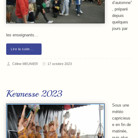
d’automne”
, préparé
depuis
quelques
jours par
les enseignants…
Lire la suite…
Céline MEUNIER
17 octobre 2023
Kermesse 2023
Sous une
météo
capricieus
e en fin de
matinée,
puis plus