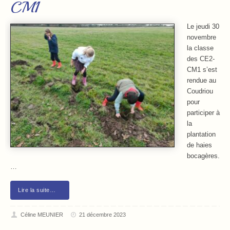
CM1
Le jeudi 30
novembre
la classe
des CE2-
CM1 s’est
rendue au
Coudriou
pour
participer à
la
plantation
de haies
bocagères.
…
Lire la suite…
Céline MEUNIER
21 décembre 2023