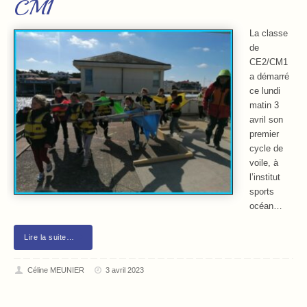
CM1
La classe
de
CE2/CM1
a démarré
ce lundi
matin 3
avril son
premier
cycle de
voile, à
l’institut
sports
océan…
Lire la suite…
Céline MEUNIER
3 avril 2023