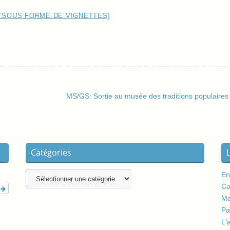
 SOUS FORME DE VIGNETTES]
MS/GS: Sortie au musée des traditions populaire
Catégories
En
Co
r
Ma
Pa
L'