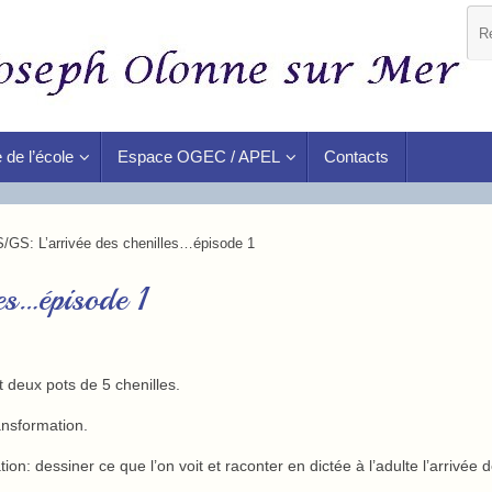
 de l’école
Espace OGEC / APEL
Contacts
/GS: L’arrivée des chenilles…épisode 1
es…épisode 1
 deux pots de 5 chenilles.
ansformation.
: dessiner ce que l’on voit et raconter en dictée à l’adulte l’arrivée 