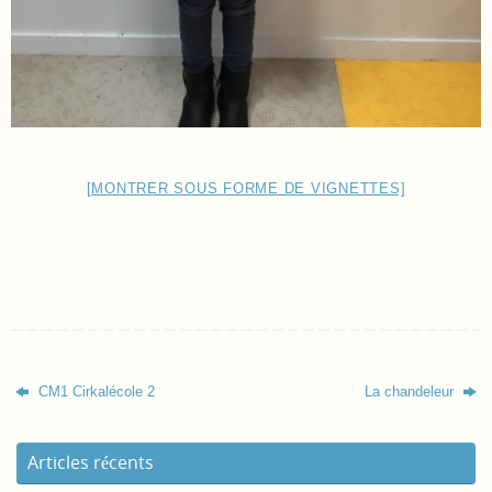
[MONTRER SOUS FORME DE VIGNETTES]
CM1 Cirkalécole 2
La chandeleur
Articles récents