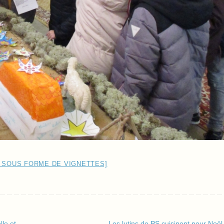
 SOUS FORME DE VIGNETTES]
le et
Les lutins de PS cuisinent pour Noë