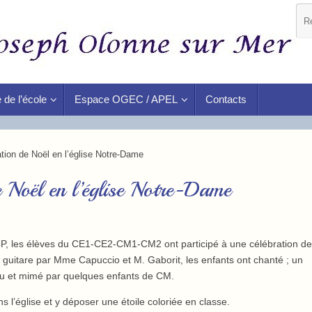
 de l’école
Espace OGEC / APEL
Contacts
ion de Noël en l’église Notre-Dame
Noël en l’église Notre-Dame
CP, les élèves du CE1-CE2-CM1-CM2 ont participé à une célébration de
uitare par Mme Capuccio et M. Gaborit, les enfants ont chanté ; un
é lu et mimé par quelques enfants de CM.
ans l’église et y déposer une étoile coloriée en classe.