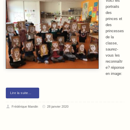
Voici les
portraits
des
princes et
des
princesses
de la
classe,
saurez-
vous les
reconnaîtr
e? réponse
en image:
Lire la suite…
Frédérique Mandin
28 janvier 2020