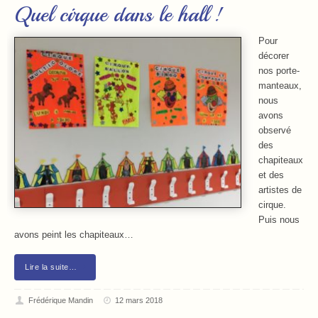
Quel cirque dans le hall !
Pour
décorer
nos porte-
manteaux,
nous
avons
observé
des
chapiteaux
et des
artistes de
cirque.
Puis nous
avons peint les chapiteaux…
Lire la suite…
Frédérique Mandin
12 mars 2018