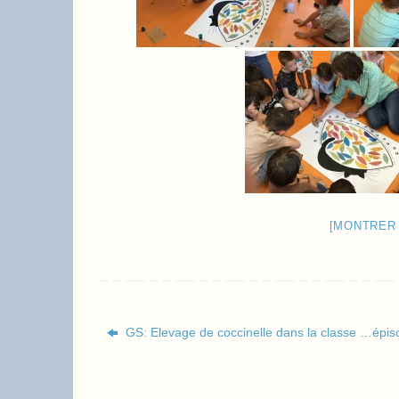
[MONTRER
GS: Elevage de coccinelle dans la classe …épis