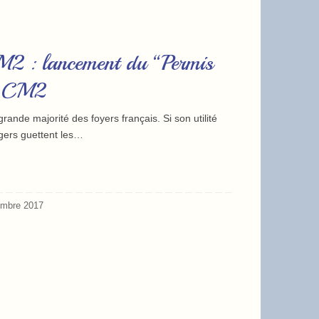
 : lancement du “Permis
es CM2
rande majorité des foyers français. Si son utilité
gers guettent les…
embre 2017