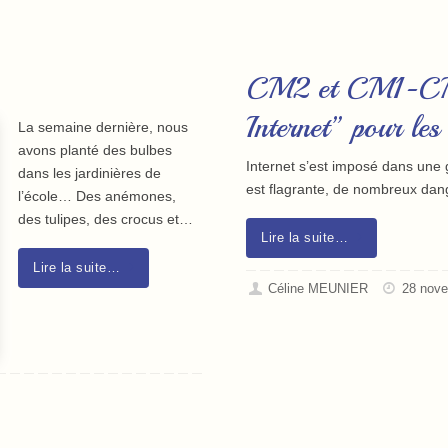
CM2 et CM1-CM2
Internet” pour l
La semaine dernière, nous
avons planté des bulbes
Internet s’est imposé dans une g
dans les jardinières de
est flagrante, de nombreux dan
l’école… Des anémones,
des tulipes, des crocus et…
Lire la suite…
Lire la suite…
Céline MEUNIER
28 nov